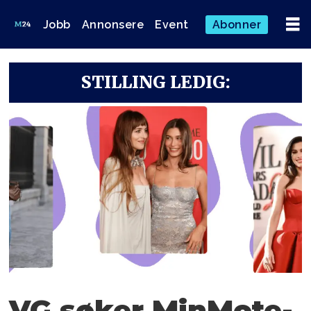
Jobb
Annonsere
Event
Abonner
STILLING LEDIG:
VG søker MinMote-