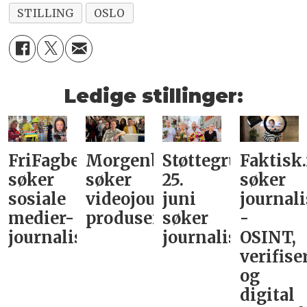
STILLING
OSLO
Ledige stillinger:
FriFagbevegelse
Morgenbladet
Støttegruppa
Faktisk
søker
søker
25.
søker
sosiale
videojournalist/podkast-
juni
journali
medier-
produsent
søker
-
journalist
journalist
OSINT,
verifise
og
digital