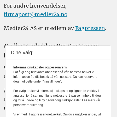
For andre henvendelser,
firmapost@medier24.no
.
Medier24 AS er medlem av
Fagpressen
.
Medier24 arbeider etter Vær Varsom-
Dine valg:
plakatens regler for god presseskikk.
Vi bruker KI-verktøy som ChatGPT,
Informasjonskapsler og personvern
For å gi deg relevante annonser på vårt nettsted bruker vi
Claude, og Gemini i journalistikken vår.
informasjon fra ditt besøk på vårt nettsted. Du kan reservere
deg mot dette under "Innstillinger".
Medier24s redaksjon har alltid det fulle
For øvrig bruker vi informasjonskapsler og lignende verktøy for
analyse, for å sammenligne nettlesere, tilpasse innhold til deg
ansvar for publisert innhold, med eller
og for å utvikle og tilby nødvendig funksjonalitet. Les mer i vår
personvernerklæring.
uten bruk av kunstig intelligens.
Vi er med i Fagpressen-nettverket. Om du samtykker under, vil