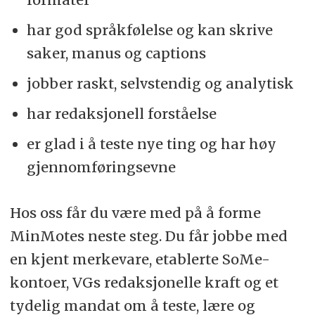
har god språkfølelse og kan skrive
I VG er mangfold nødvendig for å lykkes!
saker, manus og captions
Vi mener at mennesker med ulik bakgrunn
og erfaring, sammen løser oppgaver på en
jobber raskt, selvstendig og analytisk
bedre måte. Vi vil ha et arbeidsmiljø med
har redaksjonell forståelse
like muligheter for folk med ulik seksuell
er glad i å teste nye ting og har høy
legning, bakgrunn, nasjonalitet, alder,
gjennomføringsevne
kjønn og for dem med en
funksjonsnedsetting. Målet vårt er at VG
Hos oss får du være med på å forme
som arbeidsplass skal representere
MinMotes neste steg. Du får jobbe med
befolkningen vi lager produkter og
en kjent merkevare, etablerte SoMe-
innhold for. Vi oppfordrer alle kvalifiserte
kontoer, VGs redaksjonelle kraft og et
kandidater til å søke.
tydelig mandat om å teste, lære og