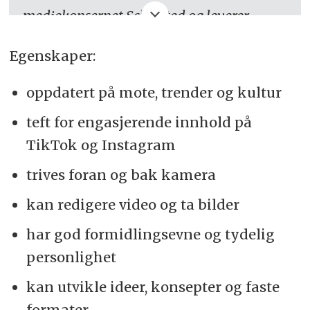
mediekonsernet Schibsted og leverer
nyheter, underholdning og nyttestoff på
Egenskaper:
digitale flater i flere formater, samt utgir
papiravis.
oppdatert på mote, trender og kultur
VG skal være primærdestinasjon for
teft for engasjerende innhold på
nyheter, sport og underholdning i Norge.
TikTok og Instagram
VG har som mål hver dag å sette
trives foran og bak kamera
dagsorden for både det folkelige og det
kan redigere video og ta bilder
offisielle nyhetsbildet i Norge. VG har den
har god formidlingsevne og tydelig
største leserdekningen av norske
personlighet
mediehus og når daglig rundt 2 millioner
lesere gjennom papir-, nett- og
kan utvikle ideer, konsepter og faste
mobilutgaven.
formater