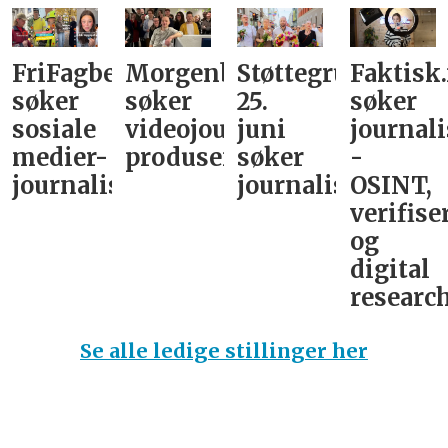
FriFagbevegelse
Morgenbladet
Støttegruppa
Faktisk
søker
søker
25.
søker
sosiale
videojournalist/podkast-
juni
journali
medier-
produsent
søker
-
journalist
journalist
OSINT,
verifise
og
digital
research
Se alle ledige stillinger her