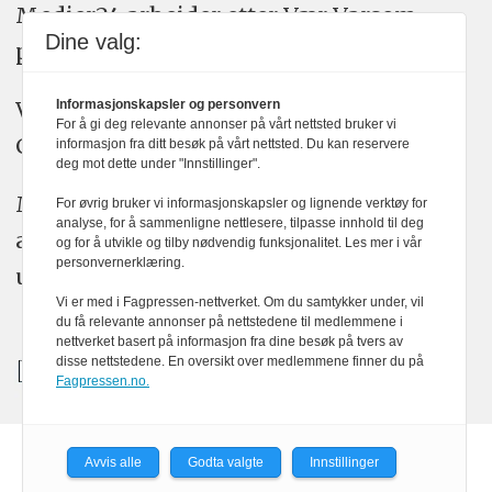
Medier24 arbeider etter Vær Varsom-
Dine valg:
plakatens regler for god presseskikk.
Vi bruker KI-verktøy som ChatGPT,
Informasjonskapsler og personvern
For å gi deg relevante annonser på vårt nettsted bruker vi
Claude, og Gemini i journalistikken vår.
informasjon fra ditt besøk på vårt nettsted. Du kan reservere
deg mot dette under "Innstillinger".
Medier24s redaksjon har alltid det fulle
For øvrig bruker vi informasjonskapsler og lignende verktøy for
analyse, for å sammenligne nettlesere, tilpasse innhold til deg
ansvar for publisert innhold, med eller
og for å utvikle og tilby nødvendig funksjonalitet. Les mer i vår
personvernerklæring.
uten bruk av kunstig intelligens.
Vi er med i Fagpressen-nettverket. Om du samtykker under, vil
du få relevante annonser på nettstedene til medlemmene i
nettverket basert på informasjon fra dine besøk på tvers av
disse nettstedene. En oversikt over medlemmene finner du på
Fagpressen.no.
Avvis alle
Godta valgte
Innstillinger
Powered by Labrador CMS