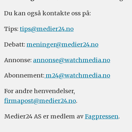
Du kan også kontakte oss på:
Tips:
tips@medier24.no
Debatt:
meninger@medier24.no
Annonse:
annonse@watchmedia.no
Abonnement:
m24@watchmedia.no
For andre henvendelser,
firmapost@medier24.no
.
Medier24 AS er medlem av
Fagpressen
.