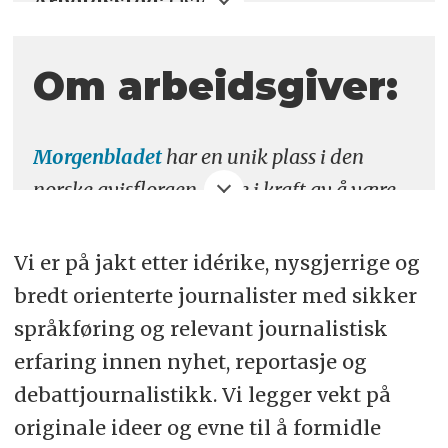
Arbeidssted:
Oslo
Søknadsfrist:
5. januar 2025
Om arbeidsgiver:
Morgenbladet
har en unik plass i den
norske avisfloraen, både i kraft av å være
en av de eldste avisene og ved å være en
sentral arena for intellektuell debatt og
Vi er på jakt etter idérike, nysgjerrige og
tenkning. Nå er vi inne i en særlig
bredt orienterte journalister med sikker
spennende fase der vi tar mål av oss å
språkføring og relevant journalistisk
utvikle en ny og annerledes nettavis. Vi
erfaring innen nyhet, reportasje og
skal videreføre vår sterke egenart og vår
debattjournalistikk. Vi legger vekt på
journalistiske ambisjon om å sette
originale ideer og evne til å formidle