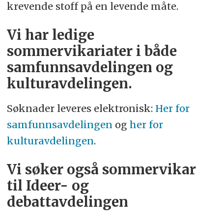
dagsaktuelle hendelser i perspektiv og
krevende stoff på en levende måte.
analysere de vesentligste
Vi har ledige
utviklingstrekkene i samtiden. I løpet av
sommervikariater i både
vår drøyt 200 år lange historie har vi aldri
samfunnsavdelingen og
hatt flere lesere enn nå.
Morgenbladet
er
kulturavdelingen.
eid av
Mentor Medier
AS, som også eier
blant annet
Dagsavisen
og
Vårt Land
.
Søknader leveres elektronisk:
Her for
samfunnsavdelingen
og
her for
kulturavdelingen
.
Vi søker også sommervikar
til Ideer- og
debattavdelingen