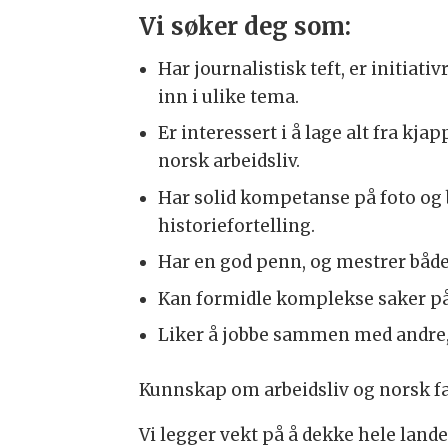
Vi søker deg som:
Har journalistisk teft, er initiati
inn i ulike tema.
Er interessert i å lage alt fra kja
norsk arbeidsliv.
Har solid kompetanse på foto og b
historiefortelling.
Har en god penn, og mestrer både
Kan formidle komplekse saker på e
Liker å jobbe sammen med andre, o
Kunnskap om arbeidsliv og norsk fa
Vi legger vekt på å dekke hele lan