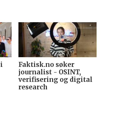
i
Faktisk.no søker
Forsvarets
journalist - OSINT,
nyhetsred
verifisering og digital
research­