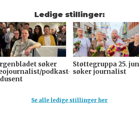
Ledige stillinger:
genbladet søker
Støttegruppa 25. jun
eojournalist/podkast-
søker journalist
dusent
Se alle ledige stillinger her