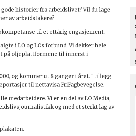
 gode historier fra arbeidslivet? Vil du lage
ener av arbeidstakere?
tokompetanse til et ettårig engasjement.
valgte i LO og LOs forbund. Vi dekker hele
st på oljeplattformene til innerst i
00, og kommer ut 8 ganger i året. I tillegg
eportasjer til nettavisa FriFagbevegelse.
lle medarbeidere. Vi er en del av LO Media,
eidslivsjournalistikk og med et sterkt lag av
rplakaten.