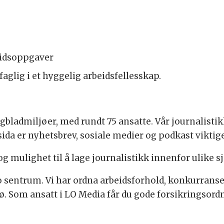
eidsoppgaver
faglig i et hyggelig arbeidsfellesskap.
agbladmiljøer, med rundt 75 ansatte. Vår journalisti
tsida er nyhetsbrev, sosiale medier og podkast viktige
og mulighet til å lage journalistikk innenfor ulike s
slo sentrum. Vi har ordna arbeidsforhold, konkurrans
ø. Som ansatt i LO Media får du gode forsikringsord