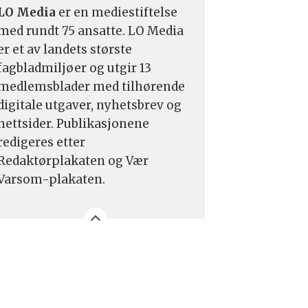
LO Media
er en mediestiftelse
med rundt 75 ansatte. LO Media
er et av landets største
fagbladmiljøer og utgir 13
medlemsblader med tilhørende
digitale utgaver, nyhetsbrev og
nettsider. Publikasjonene
redigeres etter
Redaktørplakaten og Vær
Varsom-plakaten.