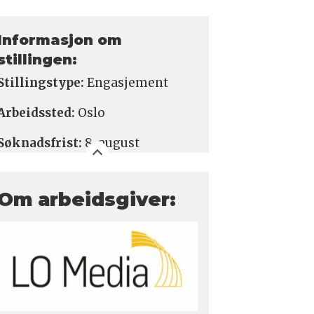
Informasjon om
stillingen:
Stillingstype:
E
ngasjement
Arbeidssted:
Oslo
Søknadsfrist:
8. august
Om arbeidsgiver: