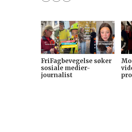
FriFagbevegelse søker
Mor
sosiale medier-
vid
journalist
pro