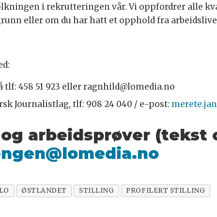
lkningen i rekrutteringen vår. Vi oppfordrer alle kval
runn eller om du har hatt et opphold fra arbeidslive
ed:
 tlf: 458 51 923 eller ragnhild@lomedia.no
rsk Journalistlag, tlf: 908 24 040 / e-post:
merete.ja
g arbeidsprøver (tekst og
evengen@lomedia.no
LO
ØSTLANDET
STILLING
PROFILERT STILLING