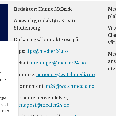
Redaktør:
Hanne McBride
Med
pla
Ansvarlig redaktør:
Kristin
Stoltenberg
Vi 
Cla
Du kan også kontakte oss på:
vår.
Tips:
tips@medier24.no
Med
ans
Debatt:
meninger@medier24.no
ute
i
Annonse:
annonse@watchmedia.no
vere
Abonnement:
m24@watchmedia.no
For andre henvendelser,
ktøy
firmapost@medier24.no
.
d til
es mer