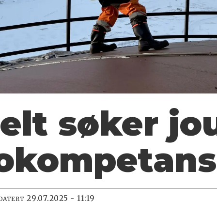
lt søker jou
tokompetans
29.07.2025 - 11:19
DATERT