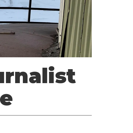
rnalist
e