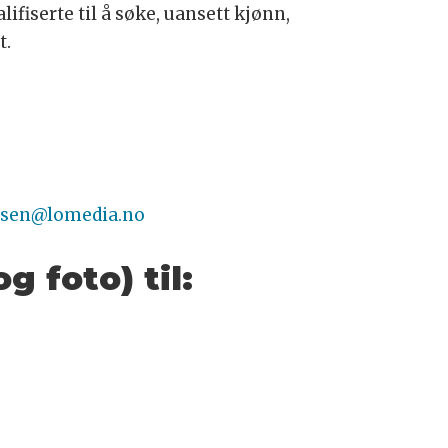
ifiserte til å søke, uansett kjønn,
t.
nsen@lomedia.no
 foto) til: