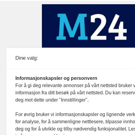
Medier24 drives av Medier24 AS.
Dine valg:
Organisasjonsnummer: 815 450 132
Personvern/cookies
Informasjonskapsler og personvern
For å gi deg relevante annonser på vårt nettsted bruker v
informasjon fra ditt besøk på vårt nettsted. Du kan reser
deg mot dette under "Innstillinger".
For øvrig bruker vi informasjonskapsler og lignende ver
for analyse, for å sammenligne nettlesere, tilpasse innhol
deg og for å utvikle og tilby nødvendig funksjonalitet. L