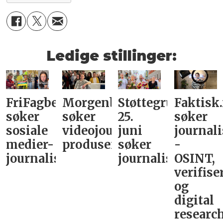
Ledige stillinger:
FriFagbevegelse
Morgenbladet
Støttegruppa
Faktisk
søker
søker
25.
søker
sosiale
videojournalist/podkast-
juni
journali
medier-
produsent
søker
-
journalist
journalist
OSINT,
verifise
og
digital
research