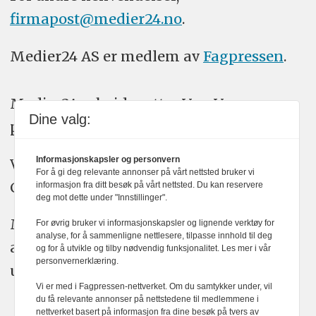
firmapost@medier24.no
.
Medier24 AS er medlem av
Fagpressen
.
Medier24 arbeider etter Vær Varsom-
Dine valg:
plakatens regler for god presseskikk.
Informasjonskapsler og personvern
Vi bruker KI-verktøy som ChatGPT,
For å gi deg relevante annonser på vårt nettsted bruker vi
Claude, og Gemini i journalistikken vår.
informasjon fra ditt besøk på vårt nettsted. Du kan reservere
deg mot dette under "Innstillinger".
Medier24s redaksjon har alltid det fulle
For øvrig bruker vi informasjonskapsler og lignende verktøy for
analyse, for å sammenligne nettlesere, tilpasse innhold til deg
ansvar for publisert innhold, med eller
og for å utvikle og tilby nødvendig funksjonalitet. Les mer i vår
personvernerklæring.
uten bruk av kunstig intelligens.
Vi er med i Fagpressen-nettverket. Om du samtykker under, vil
du få relevante annonser på nettstedene til medlemmene i
nettverket basert på informasjon fra dine besøk på tvers av