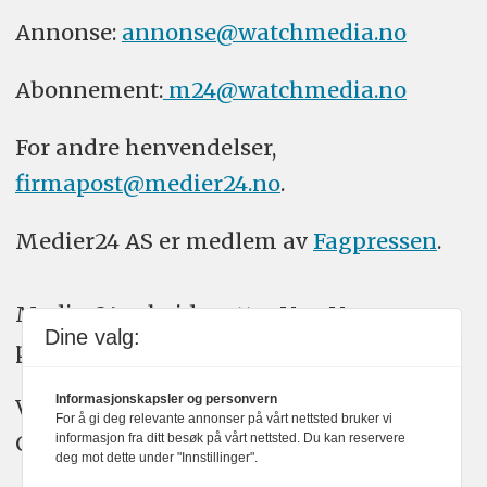
Annonse:
annonse@watchmedia.no
Abonnement:
m24@watchmedia.no
For andre henvendelser,
firmapost@medier24.no
.
Medier24 AS er medlem av
Fagpressen
.
Medier24 arbeider etter Vær Varsom-
Dine valg:
plakatens regler for god presseskikk.
Informasjonskapsler og personvern
Vi bruker KI-verktøy som ChatGPT,
For å gi deg relevante annonser på vårt nettsted bruker vi
Claude, og Gemini i journalistikken vår.
informasjon fra ditt besøk på vårt nettsted. Du kan reservere
deg mot dette under "Innstillinger".