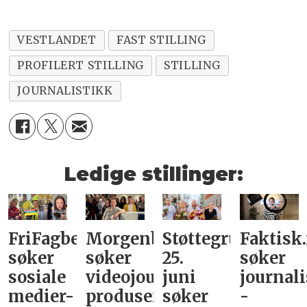
VESTLANDET
FAST STILLING
PROFILERT STILLING
STILLING
JOURNALISTIKK
Ledige stillinger:
FriFagbevegelse
Morgenbladet
Støttegruppa
Faktisk
søker
søker
25.
søker
sosiale
videojournalist/podkast-
juni
journali
medier-
produsent
søker
-