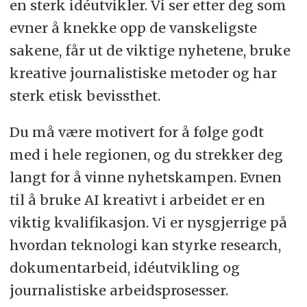
en sterk idéutvikler. Vi ser etter deg som
det som skjer i samfunnet og avdekke
evner å knekke opp de vanskeligste
kritikkverdige forhold. Vi er en del av
sakene, får ut de viktige nyhetene, bruke
Schibsted Media, som også teller Bergens
kreative journalistiske metoder og har
Tidende, VG, Aftenposten og de svenske
sterk etisk bevissthet.
avisene Svenska Dagbladet og
Aftonbladet. Vi eies av Tinius-stiftelsen.
Du må være motivert for å følge godt
Hovedkontoret er i Stavanger, mens vi har
med i hele regionen, og du strekker deg
avdelinger i Sandnes og Jørpeland.
langt for å vinne nyhetskampen. Evnen
til å bruke AI kreativt i arbeidet er en
I tillegg har vi en lokal avdeling på rundt
viktig kvalifikasjon. Vi er nysgjerrige på
25 ansatte i Schibsteds markedsavdeling,
hvordan teknologi kan styrke research,
som hver eneste dag bidrar til å finansiere
dokumentarbeid, idéutvikling og
journalistikken.
journalistiske arbeidsprosesser.