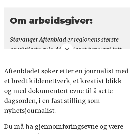
Søknadsfrist:
19. juni
Om arbeidsgiver:
Stavanger Aftenblad
er regionens største
og viktigste avis. Aftenbladet har vært tett
på rogalendingenes liv og både skildret og
påvirket deres gleder og sorger helt siden
Aftenbladet søker etter en journalist med
første papiravis 1. september 1893. Vi har
et bredt kildenettverk, et kreativt blikk
67.000 abonnenter, en svært god utvikling
og med dokumentert evne til å sette
i den digitale omstillingen og solid
dagsorden, i en fast stilling som
økonomi. Det jobber 70 personer i
nyhetsjournalist.
redaksjonen, som alle sterkt bidrar til å
Du må ha gjennomføringsevne og være
utøve samfunnsoppdraget: Å informere om