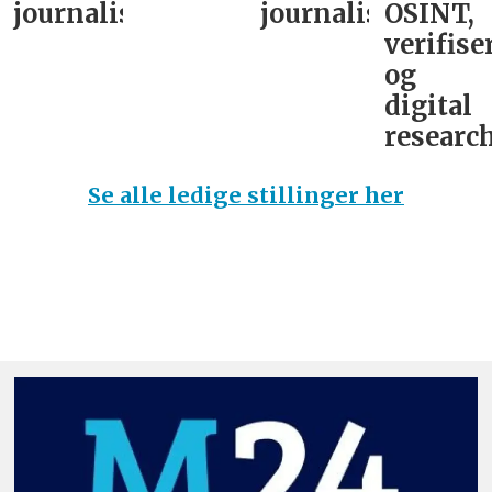
journalist
journalist
OSINT,
verifise
og
digital
research
Se alle ledige stillinger her