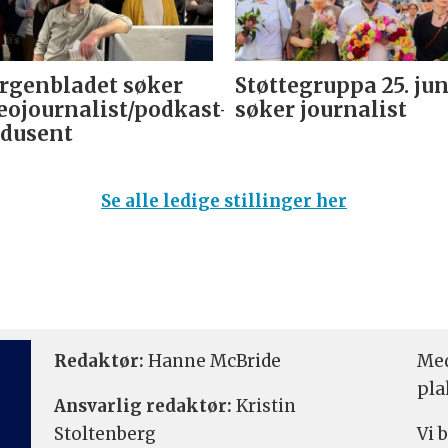
genbladet søker
Støttegruppa 25. jun
eojournalist/podkast-
søker journalist
dusent
Se alle ledige stillinger her
Redaktør:
Hanne McBride
Med
pla
Ansvarlig redaktør:
Kristin
Stoltenberg
Vi 