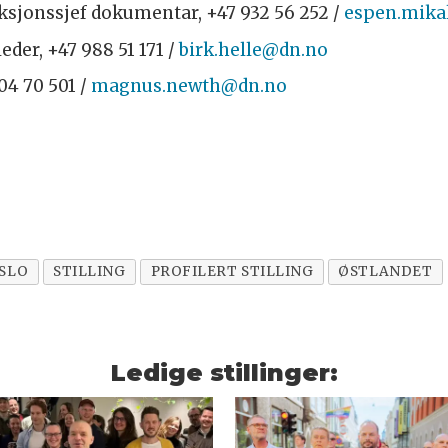
aksjonssjef dokumentar, +47 932 56 252 /
espen.mika
leder, +47 988 51 171 /
birk.helle@dn.no
404 70 501 /
magnus.newth@dn.no
SLO
STILLING
PROFILERT STILLING
ØSTLANDET
Ledige stillinger: