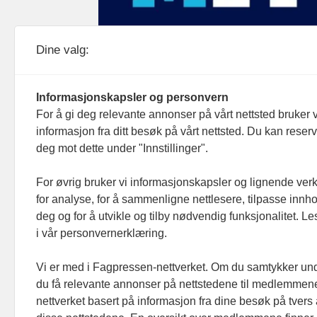
Medier24 drives av Medier24 AS.
Dine valg:
Organisasjonsnummer: 815 450 132
Personvern/cookies
Informasjonskapsler og personvern
For å gi deg relevante annonser på vårt nettsted bruker v
informasjon fra ditt besøk på vårt nettsted. Du kan reser
deg mot dette under "Innstillinger".
For øvrig bruker vi informasjonskapsler og lignende ver
for analyse, for å sammenligne nettlesere, tilpasse innhol
deg og for å utvikle og tilby nødvendig funksjonalitet. L
i vår personvernerklæring.
Vi er med i Fagpressen-nettverket. Om du samtykker unde
du få relevante annonser på nettstedene til medlemmene
nettverket basert på informasjon fra dine besøk på tvers