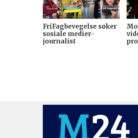
FriFagbevegelse søker
Mor
sosiale medier-
vid
journalist
pro