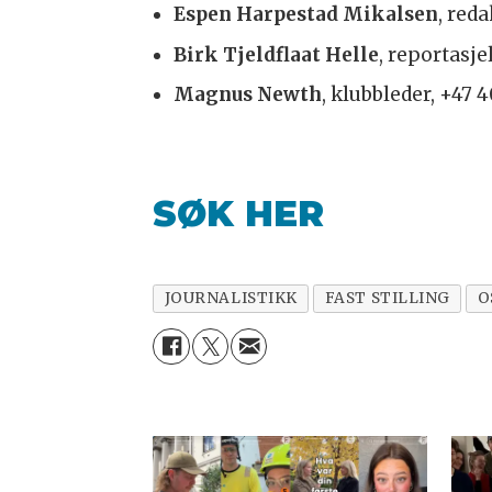
Espen Harpestad Mikalsen
, red
Birk Tjeldflaat Helle
, reportasje
Magnus Newth
, klubbleder, +47 
SØK HER
JOURNALISTIKK
FAST STILLING
O