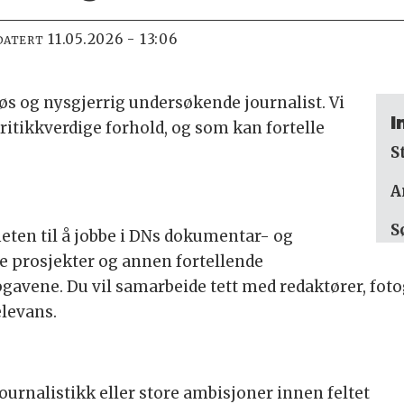
11.05.2026 - 13:06
DATERT
s og nysgjerrig undersøkende journalist. Vi
I
ritikkverdige forhold, og som kan fortelle
S
A
S
gheten til å jobbe i DNs dokumentar- og
e prosjekter og annen fortellende
gavene. Du vil samarbeide tett med redaktører, fotog
elevans.
urnalistikk eller store ambisjoner innen feltet