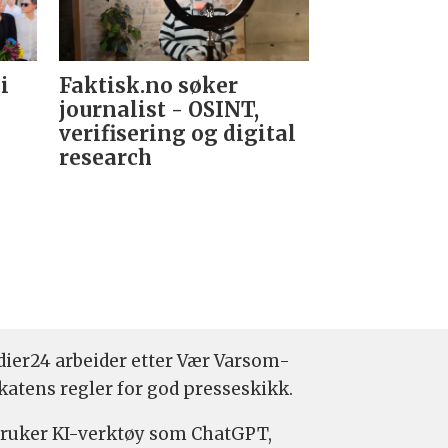
i
Faktisk.no søker
Forsvarets
journalist - OSINT,
nyhetsred
verifisering og digital
research­
ier24 arbeider etter Vær Varsom-
katens regler for god presseskikk.
bruker KI-verktøy som ChatGPT,