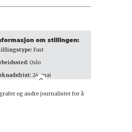
nformasjon om stillingen:
tillingstype:
Fast
rbeidssted:
Oslo
øknadsfrist:
24. mai
rafer og andre journalister for å