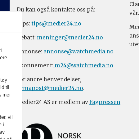
Cla
Du kan også kontakte oss på:
vår.
Tips:
tips@medier24.no
Med
ans
Debatt:
meninger@medier24.no
ute
i
Annonse:
annonse@watchmedia.no
vere
Abonnement:
m24@watchmedia.no
For andre henvendelser,
ktøy
firmapost@medier24.no
.
d til
es mer
Medier24 AS er medlem av
Fagpressen
.
r, vil
 i
 av