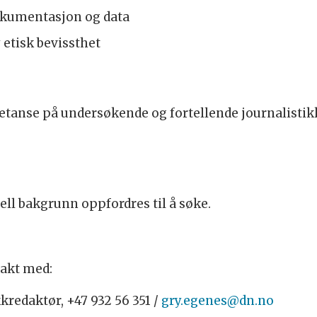
dokumentasjon og data
 etisk bevissthet
etanse på undersøkende og fortellende journalistik
ll bakgrunn oppfordres til å søke.
takt med:
kredaktør, +47 932 56 351 /
gry.egenes@dn.no