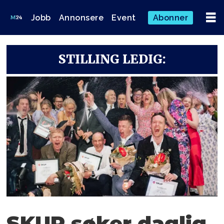
Jobb
Annonsere
Event
Abonner
STILLING LEDIG:
SKUP søker daglig