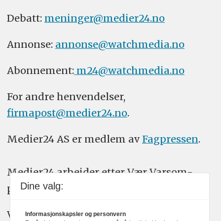
Debatt:
meninger@medier24.no
Annonse:
annonse@watchmedia.no
Abonnement:
m24@watchmedia.no
For andre henvendelser,
firmapost@medier24.no
.
Medier24 AS er medlem av
Fagpressen
.
Medier24 arbeider etter Vær Varsom-
Dine valg:
plakatens regler for god presseskikk.
Vi bruker KI-verktøy som ChatGPT,
Informasjonskapsler og personvern