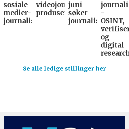
sosiale
videojournalist/podkast-
juni
journali
medier-
produsent
søker
-
journalist
journalist
OSINT,
verifise
og
digital
research
Se alle ledige stillinger her