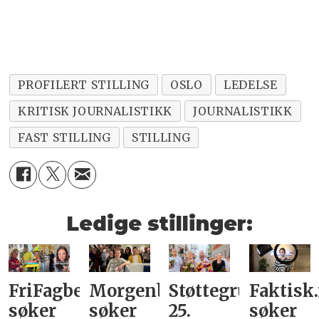
PROFILERT STILLING
OSLO
LEDELSE
KRITISK JOURNALISTIKK
JOURNALISTIKK
FAST STILLING
STILLING
Ledige stillinger:
FriFagbevegelse
Morgenbladet
Støttegruppa
Faktisk
søker
søker
25.
søker