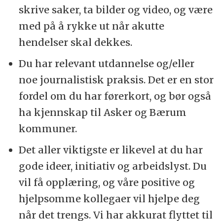
skrive saker, ta bilder og video, og være
ansatte i Norge og omsatte i 2024 for 4
med på å rykke ut når akutte
milliarder kroner.
hendelser skal dekkes.
Amedia er i flere år kåret til en av landets
Du har relevant utdannelse og/eller
mest attraktive arbeidsgivere og er
noe journalistisk praksis. Det er en stor
sertifisert som Great Place To Work.
fordel om du har førerkort, og bør også
Sertifiseringen bekrefter og er et bevis på
ha kjennskap til Asker og Bærum
at våre medarbeidere opplever
kommuner.
organisasjonen som et godt sted å jobbe.
Det aller viktigste er likevel at du har
gode ideer, initiativ og arbeidslyst. Du
vil få opplæring, og våre positive og
hjelpsomme kollegaer vil hjelpe deg
når det trengs. Vi har akkurat flyttet til