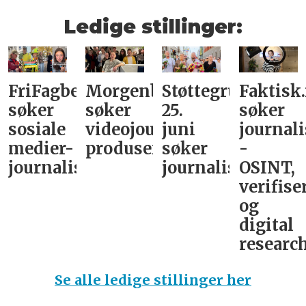
Ledige stillinger:
FriFagbevegelse
Morgenbladet
Støttegruppa
Faktisk
søker
søker
25.
søker
sosiale
videojournalist/podkast-
juni
journali
medier-
produsent
søker
-
journalist
journalist
OSINT,
verifise
og
digital
research
Se alle ledige stillinger her