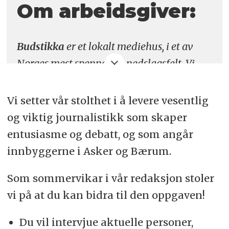
Om arbeidsgiver:
Søknadsfrist:
30. januar
Budstikka
er et lokalt mediehus, i et av
Norges mest spennende nedslagsfelt. Vi
setter vår stolthet i å levere vesentlig og
viktig journalistikk, som skaper
Vi setter vår stolthet i å levere vesentlig
entusiasme og debatt, og som angår
og viktig journalistikk som skaper
innbyggerne i Asker og Bærum. Budstikka
entusiasme og debatt, og som angår
er en del av Amedia.
innbyggerne i Asker og Bærum.
Amedia
er Norges største utgiver av aviser
Som sommervikar i vår redaksjon stoler
og et ledende nordisk medieselskap. Daglig
vi på at du kan bidra til den oppgaven!
når våre 107 norske aviser mer enn to
Du vil intervjue aktuelle personer,
millioner lesere. Konsernet har 2.100