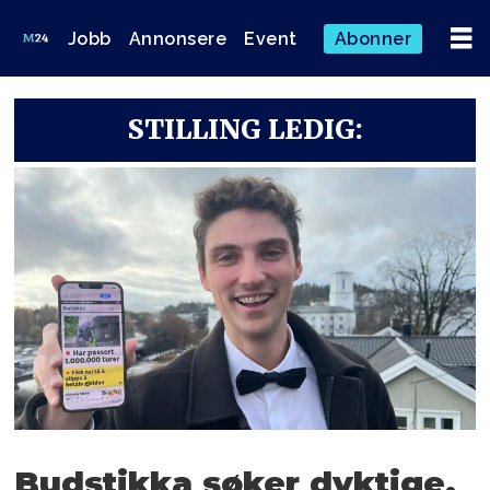
Jobb
Annonsere
Event
Abonner
STILLING LEDIG:
Budstikka søker dyktige,