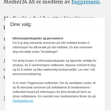
Medier24 AS er medlem av
Fagpressen
.
Medier24 arbeider etter Vær Varsom-
Dine valg:
plakatens regler for god presseskikk.
Vi bruker KI-verktøy som ChatGPT,
Informasjonskapsler og personvern
For å gi deg relevante annonser på vårt nettsted bruker vi
Claude, og Gemini i journalistikken vår.
informasjon fra ditt besøk på vårt nettsted. Du kan reservere
deg mot dette under "Innstillinger".
Medier24s redaksjon har alltid det fulle
For øvrig bruker vi informasjonskapsler og lignende verktøy for
analyse, for å sammenligne nettlesere, tilpasse innhold til deg
ansvar for publisert innhold, med eller
og for å utvikle og tilby nødvendig funksjonalitet. Les mer i vår
personvernerklæring.
uten bruk av kunstig intelligens.
Vi er med i Fagpressen-nettverket. Om du samtykker under, vil
du få relevante annonser på nettstedene til medlemmene i
nettverket basert på informasjon fra dine besøk på tvers av
disse nettstedene. En oversikt over medlemmene finner du på
Fagpressen.no.